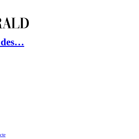
t des…
cte