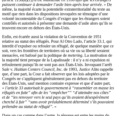
puissent continuer à demander l’asile bien après leur arrivée.
» De
même, la majorité écarte la potentielle extraterritorialité du texte au
motif que rien dans les dispositions invoquées ne
témoigne d’une
volonté incontestable du Congrès d’exiger que les étrangers soient
contrôlés et autorisés à présenter une demande d’asile alors qu’ils se
trouvent encore en dehors des États-Unis.
Enfin, est écartée aussi la violation de la Convention de 1951
relative au statut des réfugiés. Pour Al Otro Lado, l’article 33.1, qui
interdit d’expulser ou refouler un réfugié, de quelque manière que ce
soit, vers les frontières de territoires où sa vie ou sa liberté seraient
menacées, est bafoué par la politique de
metering
. La motivation de
la majorité tient presque de la Lapalissade : il n’y a ni expulsion ni
refoulement puisqu’ils ne sont pas aux États-Unis. Invoquant l’arrêt
S
ale
v.
Haitian Centers Council, Inc.
de 1993,
Justice
Alito rappelle
que, d’une part, la Cour a fait observer que les lois adoptées par le
Congrès ne s’appliquent généralement pas en dehors du territoire
des États-Unis, sauf mention contraire expresse et que d’autre part,
«
l’article 33 autorisait le gouvernement à “rassembler en masse les
réfugiés en fuite” afin de les “empêcher”" “d’atteindre nos côtes”
et de “les renvoyer vers le seul pays qu’ils avaient désespérément
cherché à fuir” “sans avoir préalablement déterminé s’ils pouvaient
prétendre au statut de réfugié”.
»
Dans un cas comme dans l’autre, la réponse est entre les mains du