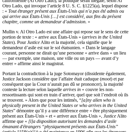
californienne (Al Otro Lado), la politique serait illégale, selon Al
Otro Lado, qui invoque l’article 8 U. S. C. §1225(a), lequel dispose
: «
Tout étranger présent aux États-Unis qui n’a pas été admis ou
qui arrive aux États-Unis […] est considéré, aux fins du présent
chapitre, comme un demandeur d’admission.
»
Mullin v. Al Otro Lado est une affaire qui repose sur le sens de cette
portion de texte : « arrive aux États-Unis » (
arrives in the United
States
). Pour
Justice
Alito et la majorité, cela signifie que le
demandeur d’asile est sur le sol étatsunien. «
Dans le langage
courant, personne ne dirait qu’une personne « arrive dans » un lieu
— par exemple, une maison, une ville ou un pays — avant d’y
entrer » affirme ainsi le magistrat.
Portant la contradiction à la juge Sotomayor (dissidente également,
Justice Jackson considère que l’affaire était caduque (
moot
) et par
conséquent que la Cour n’aurait pas dû se prononcer), la majorité
conteste la lecture selon laquelle
arrives in
«
couvre les non-
ressortissants qui sont en train d’arriver, quel que soit l’endroit où ils
se trouvent. » Alors que pour les intimés, “
[a]ny
alien
who is
physically present in the
United States
or who arrives in the
United
States
” démontre qu’il y a une différence entre « être physiquement
présent aux États-Unis » et « arriver aux États-Unis »,
Justice
Alito
affirme que «
[l]a disposition autorisant les demandes d’asile
émanant d'étrangers “physiquement présents aux États-Unis”
(article 1158(a)(1)) a été maintenue en 1996 afin que les étrangers