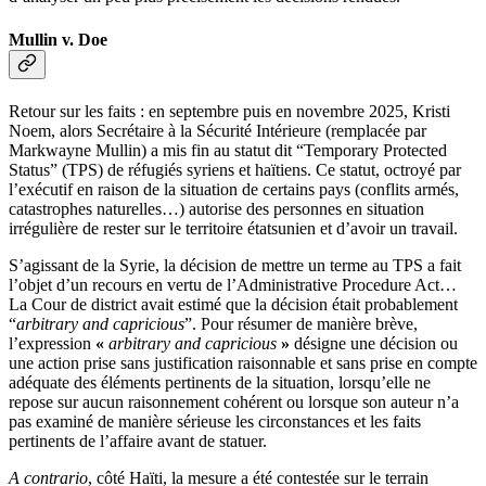
Mullin v. Doe
Retour sur les faits : en septembre puis en novembre 2025, Kristi
Noem, alors Secrétaire à la Sécurité Intérieure (remplacée par
Markwayne Mullin) a mis fin au statut dit “Temporary Protected
Status” (TPS) de réfugiés syriens et haïtiens. Ce statut, octroyé par
l’exécutif en raison de la situation de certains pays (conflits armés,
catastrophes naturelles…) autorise des personnes en situation
irrégulière de rester sur le territoire étatsunien et d’avoir un travail.
S’agissant de la Syrie, la décision de mettre un terme au TPS a fait
l’objet d’un recours en vertu de l’Administrative Procedure Act…
La Cour de district avait estimé que la décision était probablement
“
arbitrary and capricious
”.
Pour résumer de manière brève,
l’expression
«
arbitrary and capricious
»
désigne une décision ou
une action prise sans justification raisonnable et sans prise en compte
adéquate des éléments pertinents de la situation, lorsqu’elle ne
repose sur aucun raisonnement cohérent ou lorsque son auteur n’a
pas examiné de manière sérieuse les circonstances et les faits
pertinents de l’affaire avant de statuer.
A contrario
, côté Haïti, la mesure a été contestée sur le terrain