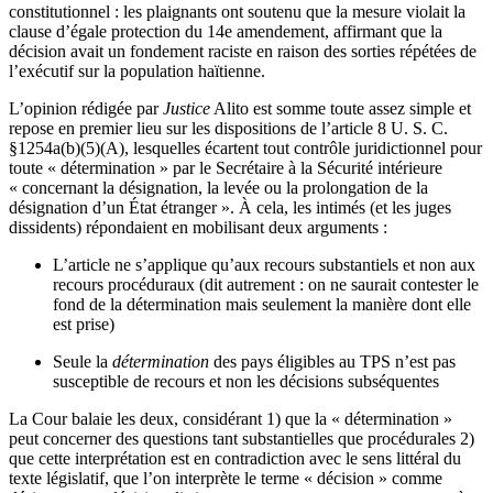
constitutionnel : les plaignants ont soutenu que la mesure violait la
clause d’égale protection du 14e amendement, affirmant que la
décision avait un fondement raciste en raison des sorties répétées de
l’exécutif sur la population haïtienne.
L’opinion rédigée par
Justice
Alito est somme toute assez simple et
repose en premier lieu sur les dispositions de l’article 8 U. S. C.
§1254a(b)(5)(A), lesquelles écartent tout contrôle juridictionnel pour
toute « détermination » par le Secrétaire à la Sécurité intérieure
« concernant la désignation, la levée ou la prolongation de la
désignation d’un État étranger ». À cela, les intimés (et les juges
dissidents) répondaient en mobilisant deux arguments :
L’article ne s’applique qu’aux recours substantiels et non aux
recours procéduraux (dit autrement : on ne saurait contester le
fond de la détermination mais seulement la manière dont elle
est prise)
Seule la
détermination
des pays éligibles au TPS n’est pas
susceptible de recours et non les décisions subséquentes
La Cour balaie les deux, considérant 1) que la « détermination »
peut concerner des questions tant substantielles que procédurales 2)
que cette interprétation est en contradiction avec le sens littéral du
texte législatif, que l’on interprète le terme « décision » comme