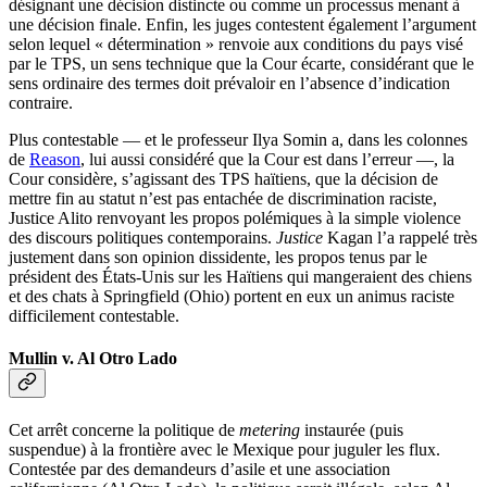
désignant une décision distincte ou comme un processus menant à
une décision finale. Enfin, les juges contestent également l’argument
selon lequel « détermination » renvoie aux conditions du pays visé
par le TPS, un sens technique que la Cour écarte, considérant que le
sens ordinaire des termes doit prévaloir en l’absence d’indication
contraire.
Plus contestable — et le professeur Ilya Somin a, dans les colonnes
de
Reason
, lui aussi considéré que la Cour est dans l’erreur —, la
Cour considère, s’agissant des TPS haïtiens, que la décision de
mettre fin au statut n’est pas entachée de discrimination raciste,
Justice Alito renvoyant les propos polémiques à la simple violence
des discours politiques contemporains.
Justice
Kagan l’a rappelé très
justement dans son opinion dissidente, les propos tenus par le
président des États-Unis sur les Haïtiens qui mangeraient des chiens
et des chats à Springfield (Ohio) portent en eux un animus raciste
difficilement contestable.
Mullin v. Al Otro Lado
Cet arrêt concerne la politique de
metering
instaurée (puis
suspendue) à la frontière avec le Mexique pour juguler les flux.
Contestée par des demandeurs d’asile et une association